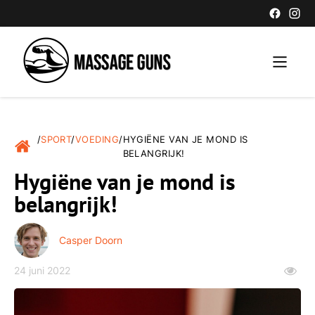
/
SPORT
/
VOEDING
/
HYGIËNE VAN JE MOND IS
BELANGRIJK!
Hygiëne van je mond is
belangrijk!
Casper Doorn
24 juni 2022