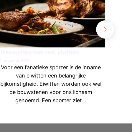
Met h
snel
ijs
leessoorten met veel eiwitten
4 augustus 2022
Voor een fanatieke sporter is de inname
van eiwitten een belangrijke
bijkomstigheid. Eiwitten worden ook wel
de bouwstenen voor ons lichaam
genoemd. Een sporter ziet...