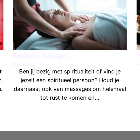
Spirituele massages
V
8 juni 2023
2
Ben jij bezig met spiritualiteit of vind je
t
jezelf een spiritueel persoon? Houd je
n
daarnaast ook van massages om helemaal
.
tot rust te komen en...