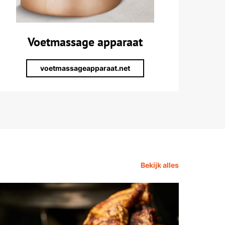
Voetmassage apparaat
voetmassageapparaat.net
Bekijk alles
Een ij
wat is
25 juli 2