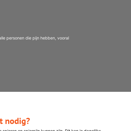
le personen die pijn hebben, vooral
t nodig?
spieren en spierpijn kunnen zijn. Dit kan je dagelijks