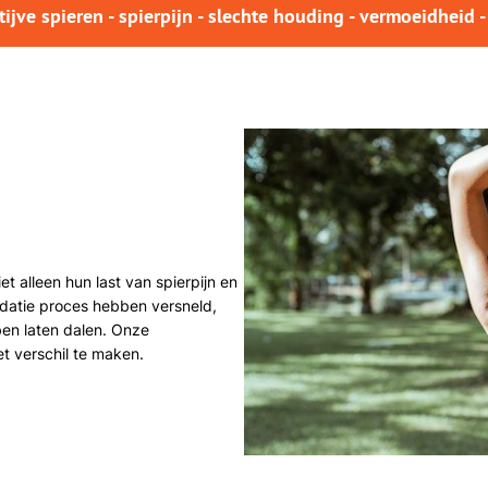
tijve spieren - spierpijn - slechte houding - vermoeidheid 
 alleen hun last van spierpijn en
idatie proces hebben versneld,
en laten dalen. Onze
t verschil te maken.